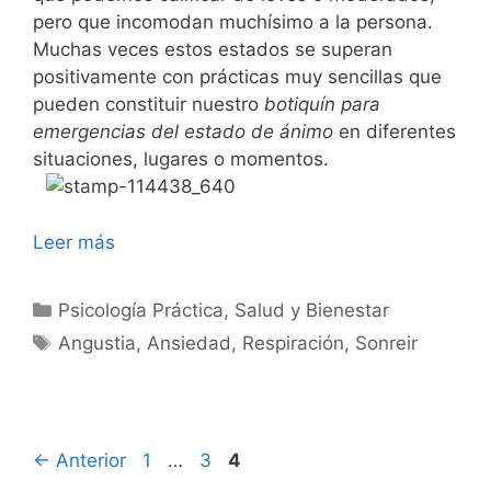
pero que incomodan muchísimo a la persona.
Muchas veces estos estados se superan
positivamente con prácticas muy sencillas que
pueden constituir nuestro
botiquín para
emergencias del estado de ánimo
en diferentes
situaciones, lugares o momentos.
Leer más
Categorías
Psicología Práctica
,
Salud y Bienestar
Etiquetas
Angustia
,
Ansiedad
,
Respiración
,
Sonreir
Página
Página
Página
←
Anterior
1
…
3
4