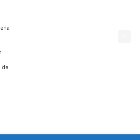
uena
e
y de