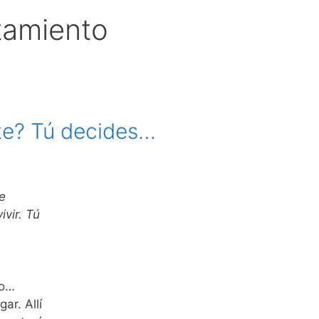
tamiento
te? Tú decides…
e
ivir. Tú
io…
ar. Allí