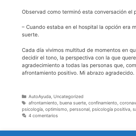
Observad como terminó esta conversación el p
– Cuando estaba en el hospital la opción era 
suerte.
Cada día vivimos multitud de momentos en qu
decidir el tono, la perspectiva con la que quer
agradecimiento a todas las personas que, como
afrontamiento positivo. Mi abrazo agradecido.
Categorías
AutoAyuda
,
Uncategorized
Etiquetas
afrontamiento
,
buena suerte
,
confinamiento
,
coronav
psicología
,
optimismo
,
perssonal
,
psicología positiva
,
s
4 comentarios