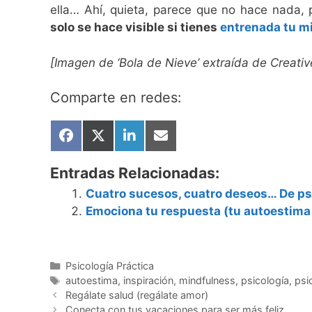
ella… Ahí, quieta, parece que no hace nada
solo se hace visible si tienes
entrenada tu mi
[Imagen de ‘Bola de Nieve’ extraída de Creat
Comparte en redes:
Compartir
Compartir
Compartir
Compartir
en
en
en
en
Facebook
X
LinkedIn
Email
Entradas Relacionadas:
(Twitter)
Cuatro sucesos, cuatro deseos… De psi
Emociona tu respuesta (tu autoestima 
Categorías
Psicología Práctica
Etiquetas
autoestima
,
inspiración
,
mindfulness
,
psicología
,
psi
Regálate salud (regálate amor)
Conecta con tus vacaciones para ser más feliz