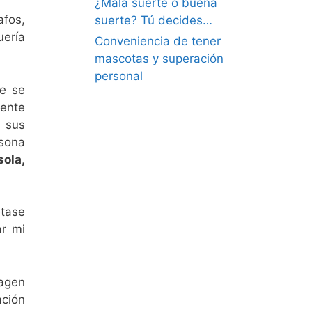
¿Mala suerte o buena
afos,
suerte? Tú decides…
uería
Conveniencia de tener
mascotas y superación
personal
e se
mente
e sus
rsona
sola,
etase
ar mi
magen
ación