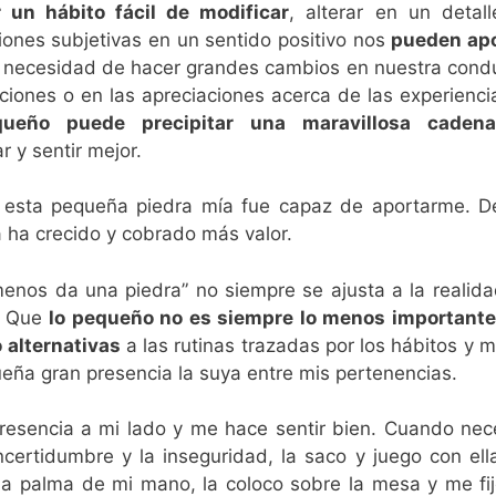
 un hábito fácil de modificar
, alterar en un detal
nes subjetivas en un sentido positivo nos
pueden apo
a necesidad de hacer grandes cambios en nuestra cond
iones o en las apreciaciones acerca de las experienci
ueño puede precipitar una maravillosa caden
 y sentir mejor.
e esta pequeña piedra mía fue capaz de aportarme. 
 ha crecido y cobrado más valor.
nos da una piedra” no siempre se ajusta a la realid
s. Que
lo pequeño no es siempre lo menos importante
 alternativas
a las rutinas trazadas por los hábitos y 
eña gran presencia la suya entre mis pertenencias.
resencia a mi lado y me hace sentir bien. Cuando nec
incertidumbre y la inseguridad, la saco y juego con ell
la palma de mi mano, la coloco sobre la mesa y me fi