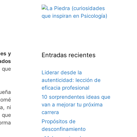
nes y
Entradas recientes
hados
s que
Liderar desde la
autenticidad: lección de
eficacia profesional
ueña
10 sorprendentes ideas que
 tomé
van a mejorar tu próxima
a, ni
carrera
o que
Propósitos de
forma
desconfinamiento