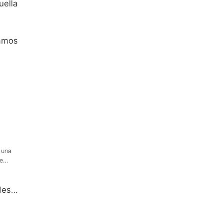
uella
bamos
 una
ve…
des…