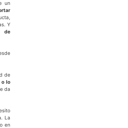
le un
rtar
ucta,
as. Y
a de
Desde
ad de
 o lo
me da
esito
a. La
jo en