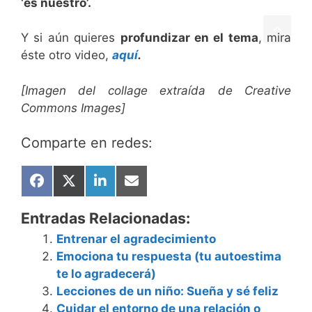
‘es nuestro’.
Y si aún quieres
profundizar en el tema
, mira
éste otro video,
aquí
.
[Imagen del collage extraída de Creative
Commons Images]
Comparte en redes:
Compartir
Compartir
Compartir
Compartir
en
en
en
en
Facebook
X
LinkedIn
Email
Entradas Relacionadas:
(Twitter)
Entrenar el agradecimiento
Emociona tu respuesta (tu autoestima
te lo agradecerá)
Lecciones de un niño: Sueña y sé feliz
Cuidar el entorno de una relación o