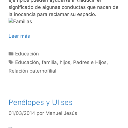
ejemplos pueden ayudarte a ‘traducir’ el
significado de algunas conductas que nacen de
la inocencia para reclamar su espacio.
Leer más
Categorías
Educación
Etiquetas
Educación
,
familia
,
hijos
,
Padres e Hijos
,
Relación paternofilial
Penélopes y Ulises
01/03/2014
por
Manuel Jesús