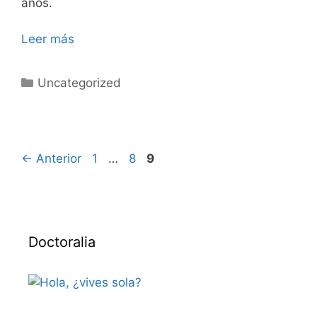
años.
Leer más
Categorías
Uncategorized
Página
Página
Página
←
Anterior
1
…
8
9
Doctoralia