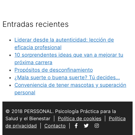
Entradas recientes
Liderar desde la autenticidad: lección de
eficacia profesional
10 sorprendentes ideas que van a mejorar tu
próxima carrera
Propósitos de desconfinamiento
¿Mala suerte o buena suerte? Tú decides…
Conveniencia de tener mascotas y superación
personal
© 2018 PERSSONAL. Psicología Práctica para la
Salud y el Bienestar |
Política de cookies
|
Política
de privacidad
|
Contacto
|