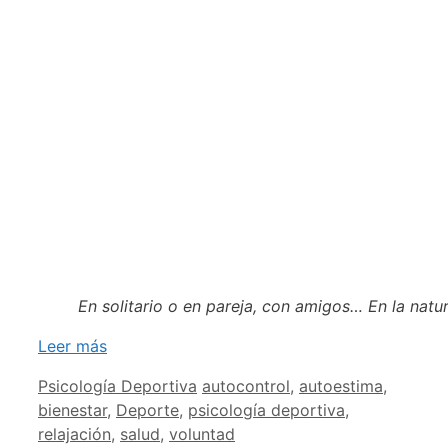
En solitario o en pareja, con amigos… En la natu
Leer más
Categorías
Etiquetas
Psicología Deportiva
autocontrol
,
autoestima
,
bienestar
,
Deporte
,
psicología deportiva
,
relajación
,
salud
,
voluntad